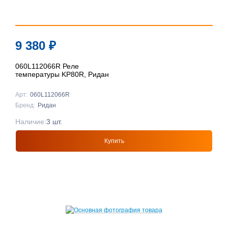
9 380
₽
060L112066R Реле
температуры KP80R, Ридан
Арт:
060L112066R
Бренд:
Ридан
Наличие:
3 шт.
Купить