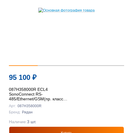
95 100
₽
087H358000R ECL4
SonoConnect RS-
485/Ethernet/GSM(пр. класс
0801708016), Ридан
Арт:
087H358000R
Бренд:
Ридан
Наличие:
3 шт.