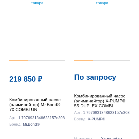
По
популярности
По цене ↑
По цене ↓
По названию
↑
По названию
По запросу
219 850
₽
↓
Комбинированный насос
Комбинированный насос
(элиминейтор) X-PUMP®
(элиминейтор) Mr.Bond®
55 DUPLEX COMBI
70 COMBI UN
Арт:
1.7976931348623157e308
Арт:
1.7976931348623157e308
Бренд:
X-PUMP®
Бренд:
Mr.Bond®
Наличие:
Уточняйте