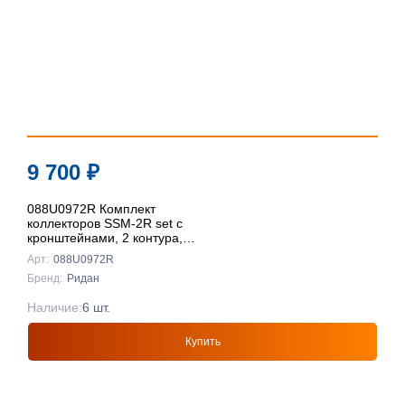
9 700
₽
088U0972R Комплект
коллекторов SSM-2R set с
кронштейнами, 2 контура,
Ридан
Арт:
088U0972R
Бренд:
Ридан
Наличие:
6 шт.
Купить