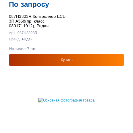
По запросу
087H3803R Контроллер ECL-
3R A368(пр. класс
0801711912), Ридан
Арт:
087H3803R
Бренд:
Ридан
Наличие:
7 шт.
Купить