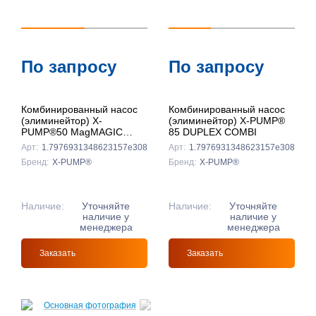
По запросу
По запросу
Комбинированный насос
Комбинированный насос
(элиминейтор) X-
(элиминейтор) X-PUMP®
PUMP®50 MagMAGIC
85 DUPLEX COMBI
COMBI
Арт:
1.7976931348623157e308
Арт:
1.7976931348623157e308
Бренд:
X-PUMP®
Бренд:
X-PUMP®
Наличие:
Уточняйте
Наличие:
Уточняйте
наличие у
наличие у
менеджера
менеджера
Заказать
Заказать