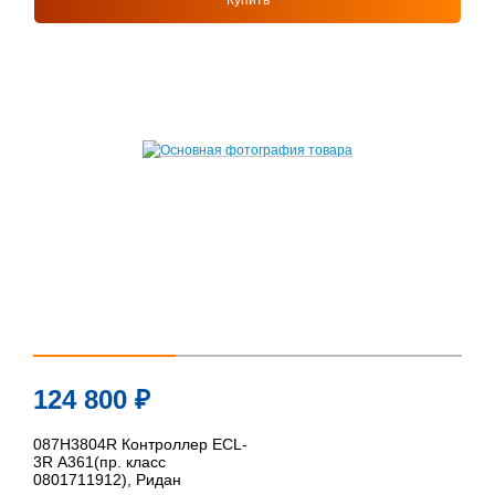
Купить
124 800
₽
087H3804R Контроллер ECL-
3R A361(пр. класс
0801711912), Ридан