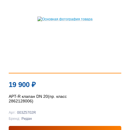
19 900
₽
APT-R клапан DN 20(пр. класс
2862128006)
Арт:
003Z5702R
Бренд:
Ридан