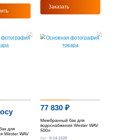
Заказать
пить
77 830
₽
росу
Мембранный бак для
водоснабжения Wester WAV
бак для
500л
я Wester WAV
Арт:
0-14-1520