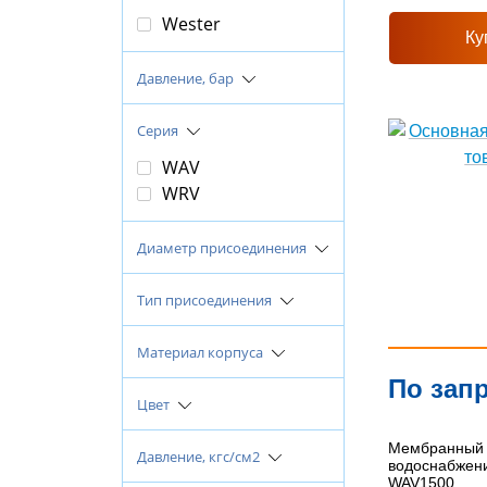
Wester
Ку
Давление, бар
Серия
WAV
WRV
Диаметр присоединения
Тип присоединения
Материал корпуса
По зап
Цвет
Мембранный 
Давление, кгс/см2
водоснабжен
WAV1500