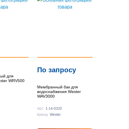
По
популярности
По цене ↑
По цене ↓
По названию ↑
По запросу
По названию ↓
ый для
ster WRV500
Мембранный бак для
водоснабжения Wester
WAV3000
Арт:
1-14-0320
Бренд:
Wester