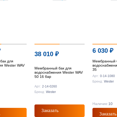
Подробнее
Подробнее
Подробнее
₽
6 030
₽
38 010
₽
бак для
Мембранный 
ия Wester WAV
водоснабжени
Мембранный бак для
35
водоснабжения Wester WAV
Арт:
0-14-1080
50 16 бар
Бренд:
Wester
Арт:
2-14-0260
Бренд:
Wester
Наличие:
10
Заказать
ь
Заказать