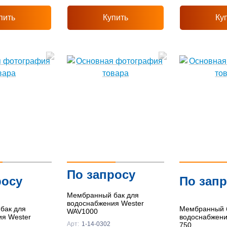
пить
Купить
Ку
По запросу
росу
По зап
Мембранный бак для
водоснабжения Wester
бак для
Мембранный 
WAV1000
ия Wester
водоснабжени
Арт:
1-14-0302
750