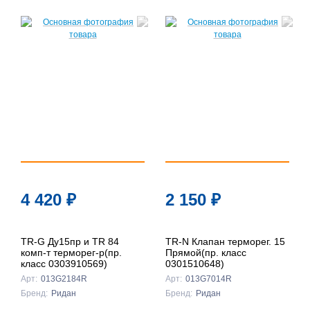
По
популярности
По цене ↑
По цене ↓
По названию
↑
По названию
4 420
₽
2 150
₽
↓
TR-G Ду15пр и TR 84
TR-N Клапан терморег. 15
комп-т терморег-р(пр.
Прямой(пр. класс
класс 0303910569)
0301510648)
Арт:
013G2184R
Арт:
013G7014R
Бренд:
Ридан
Бренд:
Ридан