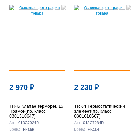
2 970
₽
2 230
₽
TR-G Клапан терморег. 15
TR 84 Термостатический
Прямой(пр. класс
элемент(пр. класс
0301510647)
0301610667)
Арт:
013G7024R
Арт:
013G7084R
Бренд:
Ридан
Бренд:
Ридан