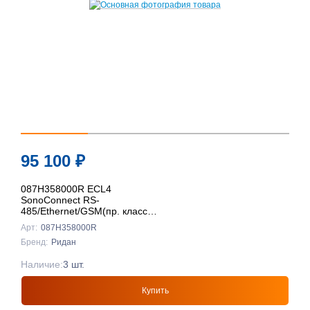
95 100
₽
087H358000R ECL4
SonoConnect RS-
485/Ethernet/GSM(пр. класс
0801708016), Ридан
Арт:
087H358000R
Бренд:
Ридан
Наличие:
3 шт.
Купить