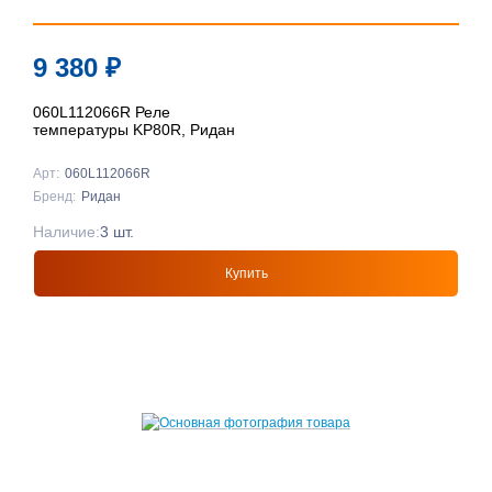
9 380
₽
060L112066R Реле
температуры KP80R, Ридан
Арт:
060L112066R
Бренд:
Ридан
Наличие:
3 шт.
Купить