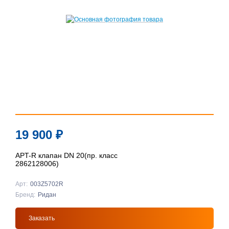
19 900
₽
APT-R клапан DN 20(пр. класс
2862128006)
Арт:
003Z5702R
Бренд:
Ридан
Заказать