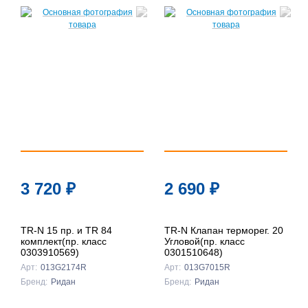
3 720
₽
2 690
₽
TR-N 15 пр. и TR 84
TR-N Клапан терморег. 20
комплект(пр. класс
Угловой(пр. класс
0303910569)
0301510648)
Арт:
013G2174R
Арт:
013G7015R
Бренд:
Ридан
Бренд:
Ридан