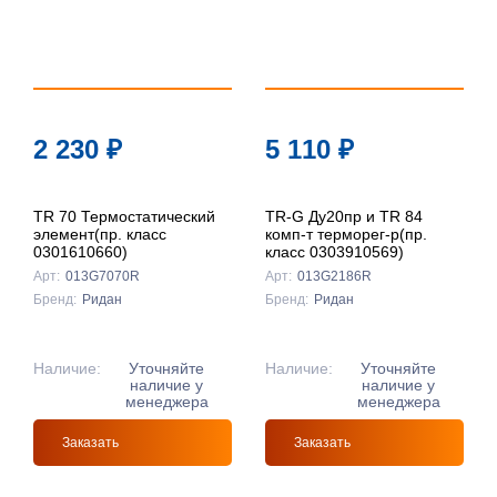
2 230
₽
5 110
₽
TR 70 Термостатический
TR-G Ду20пр и TR 84
элемент(пр. класс
комп-т терморег-р(пр.
0301610660)
класс 0303910569)
Арт:
013G7070R
Арт:
013G2186R
Бренд:
Ридан
Бренд:
Ридан
Наличие:
Уточняйте
Наличие:
Уточняйте
наличие у
наличие у
менеджера
менеджера
Заказать
Заказать