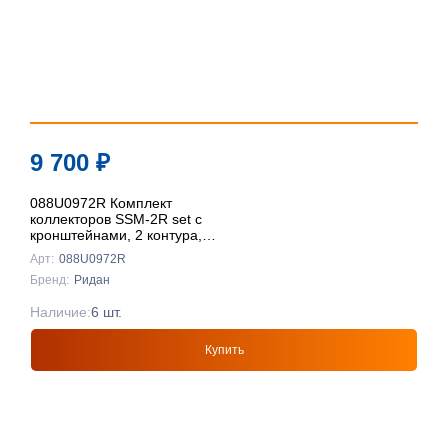
9 700
₽
088U0972R Комплект
коллекторов SSM-2R set с
кронштейнами, 2 контура,
Ридан
Арт:
088U0972R
Бренд:
Ридан
Наличие:
6 шт.
Купить