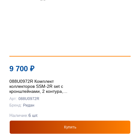
9 700
₽
088U0972R Комплект
коллекторов SSM-2R set с
кронштейнами, 2 контура,
Ридан
Арт:
088U0972R
Бренд:
Ридан
Наличие:
6 шт.
Купить