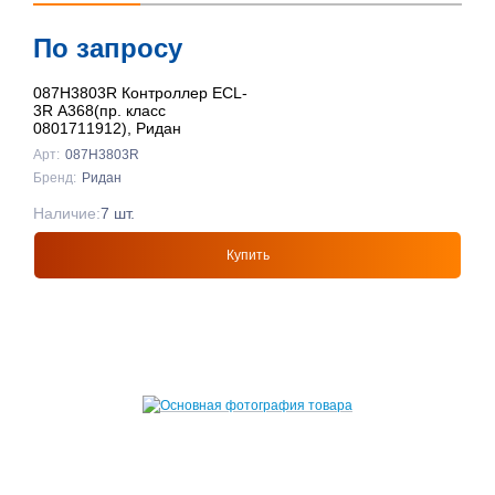
По запросу
087H3803R Контроллер ECL-
3R A368(пр. класс
0801711912), Ридан
Арт:
087H3803R
Бренд:
Ридан
Наличие:
7 шт.
Купить