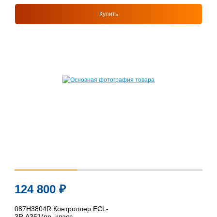
Купить
124 800
₽
087H3804R Контроллер ECL-
3R A361(пр. класс