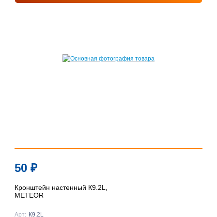
50
₽
Кронштейн настенный К9.2L,
METEOR
Арт:
К9.2L