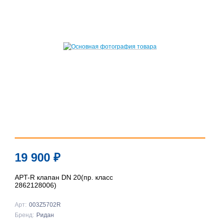
19 900
₽
APT-R клапан DN 20(пр. класс
2862128006)
Арт:
003Z5702R
Бренд:
Ридан