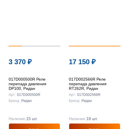
популярности
По цене ↑
По цене ↓
По названию
↑
По названию
3 370
₽
17 150
₽
↓
017D000500R Реле
017D002566R Реле
перепада давления
перепада давления
DP100, Ридан
RT262R, Ридан
Арт:
017D000500R
Арт:
017D002566R
Бренд:
Ридан
Бренд:
Ридан
Наличие:
15 шт.
Наличие:
18 шт.