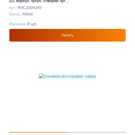
20, корпус чугун, створки чуг
DN250 КРАСНЫЙ
Арт:
RVC20DN250
Бренд:
Ridval
Наличие:
8 шт.
Купить