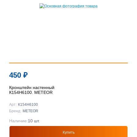
450
₽
Кронштейн настенный
К154Н6100. METEOR
Арт:
К154Н6100
Бренд:
METEOR
Наличие:
10 шт.
Купить