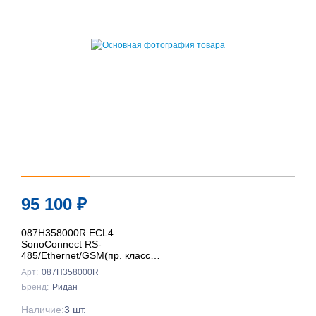
95 100
₽
087H358000R ECL4
SonoConnect RS-
485/Ethernet/GSM(пр. класс
0801708016), Ридан
Арт:
087H358000R
Бренд:
Ридан
Наличие:
3 шт.