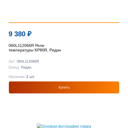
9 380
₽
060L112066R Реле
температуры KP80R, Ридан
Арт:
060L112066R
Бренд:
Ридан
Наличие:
3 шт.
Купить